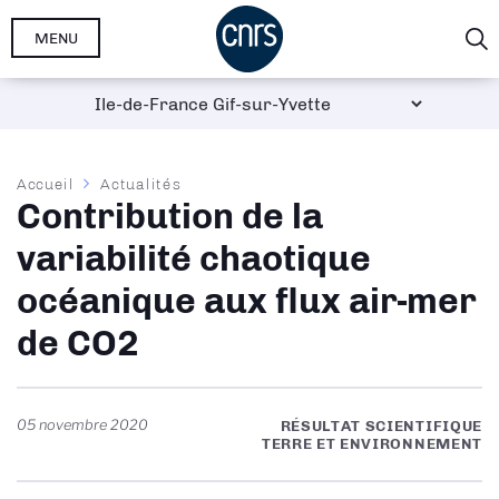
Aller
MENU
au
contenu
principal
Fil
Accueil
Actualités
Contribution de la
d'Ariane
variabilité chaotique
océanique aux flux air-mer
de CO2
05 novembre 2020
RÉSULTAT SCIENTIFIQUE
TERRE ET ENVIRONNEMENT