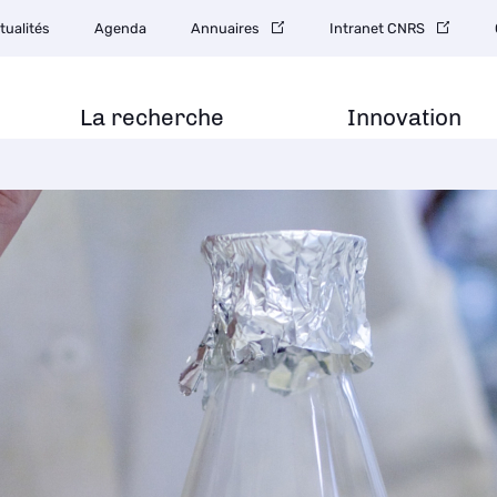
gation
tualités
Agenda
Annuaires
Intranet CNRS
ondaire
La recherche
Innovation