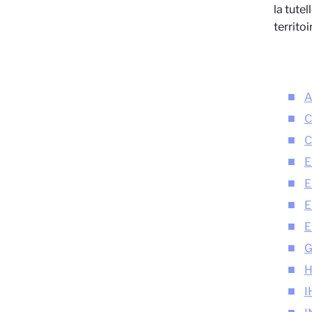
la tute
territoir
A
C
C
E
E
E
E
G
H
I