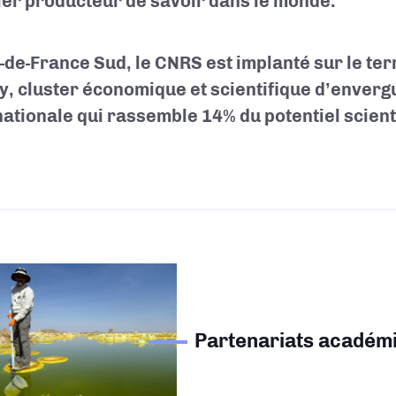
er producteur de savoir dans le monde.
e-de-France Sud, le CNRS est implanté sur le terr
y, cluster économique et scientifique d’enverg
nationale qui rassemble 14% du potentiel scien
Partenariats académ