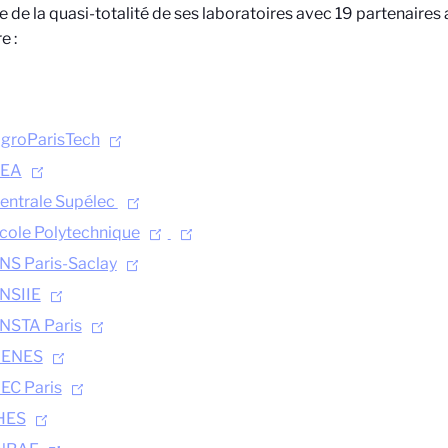
lle de la quasi-totalité de ses laboratoires avec 19 partenair
e :
groParisTech
EA
entrale Supélec
cole Polytechnique
NS Paris-Saclay
NSIIE
NSTA Paris
ENES
EC Paris
HES