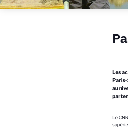
Pa
Les ac
Paris-
au niv
parten
Le CNRS
supérie