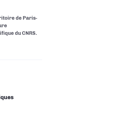
itoire de Paris-
ure
tifique du CNRS.
iques