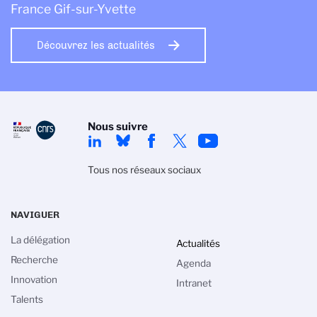
France Gif-sur-Yvette
Découvrez les actualités
Nous suivre
Tous nos réseaux sociaux
NAVIGUER
La délégation
Actualités
Recherche
Agenda
estion des cookies
Innovation
Intranet
 politique de gestion des cookies du CNRS est élaborée en
Talents
équation avec sa mission de recherche scientifique. Ce site