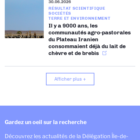
30.06.2026
RÉSULTAT SCIENTIFIQUE
SOCIÉTÉS
TERRE ET ENVIRONNEMENT
Il y a 9000 ans, les
communautés agro-pastorales
du Plateau Iranien
consommaient déjà du lait de
chèvre et de brebis
Afficher plus +
Gardez un oeil sur la recherche
Découvrez les actualités de la Délégation Île-de-