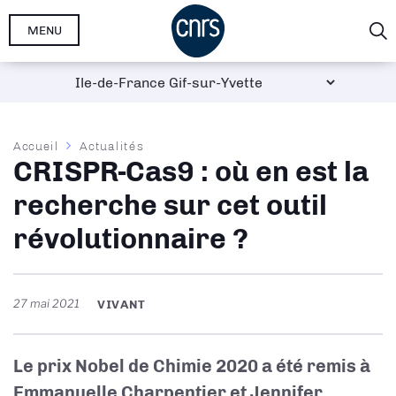
Aller
MENU
au
contenu
principal
Fil
Accueil
Actualités
CRISPR-Cas9 : où en est la
d'Ariane
recherche sur cet outil
révolutionnaire ?
27 mai 2021
VIVANT
Le prix Nobel de Chimie 2020 a été remis à
Emmanuelle Charpentier et Jennifer