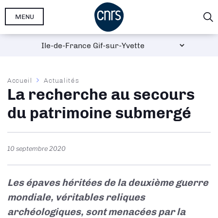
Aller
MENU
au
contenu
principal
Fil
Accueil
Actualités
La recherche au secours
d'Ariane
du patrimoine submergé
10 septembre 2020
Les épaves héritées de la deuxième guerre
mondiale, véritables reliques
archéologiques, sont menacées par la