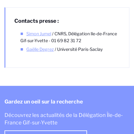
Contacts presse :
Simon Jumel
/ CNRS, Délégation Ile-de-France
Gif-sur-Yvette - 01 69 82 31 72
Gaëlle Degrez
/ Université Paris-Saclay
Gardez un oeil sur la recherche
Découvrez les actualités de la Délégation Île-de-
France Gif-sur-Yvette