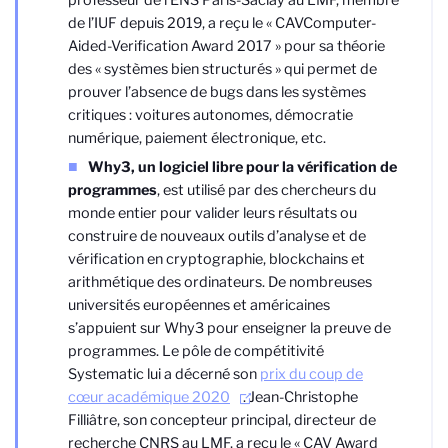
professeur de l’ENS Paris-Saclay au LMF, membre
de l’IUF depuis 2019, a reçu le « CAV
Computer-
Aided-Verification
Award 2017 » pour sa théorie
des « systèmes bien structurés » qui permet de
prouver l’absence de bugs dans les systèmes
critiques : voitures autonomes, démocratie
numérique, paiement électronique, etc.
Why3, un logiciel libre pour la vérification de
programmes
, est utilisé par des chercheurs du
monde entier pour valider leurs résultats ou
construire de nouveaux outils d’analyse et de
vérification en cryptographie, blockchains et
arithmétique des ordinateurs. De nombreuses
universités européennes et américaines
s’appuient sur Why3 pour enseigner la preuve de
programmes. Le pôle de compétitivité
Systematic lui a décerné son
prix du coup de
cœur académique 2020
. Jean-Christophe
Filliâtre, son concepteur principal, directeur de
recherche CNRS au LMF, a reçu le « CAV Award