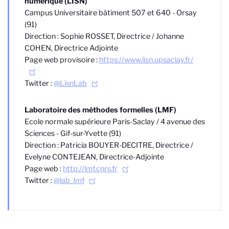
numérique (LISN)
Campus Universitaire bâtiment 507 et 640 - Orsay
(91)
Direction : Sophie ROSSET, Directrice / Johanne
COHEN, Directrice Adjointe
Page web provisoire :
https://www.lisn.upsaclay.fr/
Twitter :
@LisnLab
Laboratoire des méthodes formelles (LMF)
Ecole normale supérieure Paris-Saclay / 4 avenue des
Sciences - Gif-sur-Yvette (91)
Direction : Patricia BOUYER-DECITRE, Directrice /
Evelyne CONTEJEAN, Directrice-Adjointe
Page web :
http://lmf.cnrs.fr
Twitter :
@lab_lmf