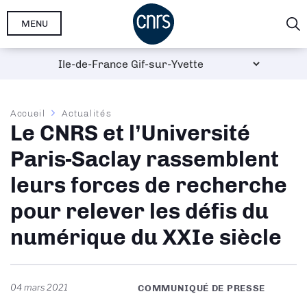
Aller
MENU
au
contenu
principal
Fil
Accueil
Actualités
Le CNRS et l’Université
d'Ariane
Paris-Saclay rassemblent
leurs forces de recherche
pour relever les défis du
numérique du XXIe siècle
04 mars 2021
COMMUNIQUÉ DE PRESSE