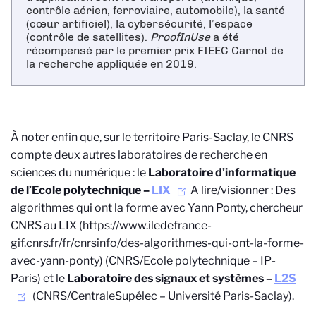
contrôle aérien, ferroviaire, automobile), la santé
(cœur artificiel), la cybersécurité, l’espace
(contrôle de satellites).
ProofInUse
a été
récompensé par le premier prix FIEEC Carnot de
la recherche appliquée en 2019.
À noter enfin que, sur le territoire Paris-Saclay, le CNRS
compte deux autres laboratoires de recherche en
sciences du numérique : le
Laboratoire d’informatique
de l’Ecole polytechnique –
LIX
A lire/visionner : Des
algorithmes qui ont la forme avec Yann Ponty, chercheur
CNRS au LIX (https://www.iledefrance-
gif.cnrs.fr/fr/cnrsinfo/des-algorithmes-qui-ont-la-forme-
avec-yann-ponty)
(CNRS/Ecole polytechnique – IP-
Paris) et le
Laboratoire des signaux et systèmes –
L2S
(CNRS/CentraleSupélec – Université Paris-Saclay).