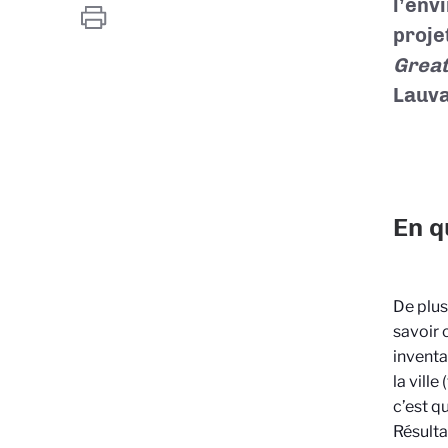
l’env
proje
Great
Lauva
En q
De plus
savoir 
inventa
la ville
c’est q
Résulta