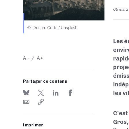
06 mai 2
© Léonard Cotte / Unsplash
Les é
envir
rapid
A
A
-
+
proje
émiss
Partager ce contenu
indép
les vi
C’est
Gros,
Imprimer