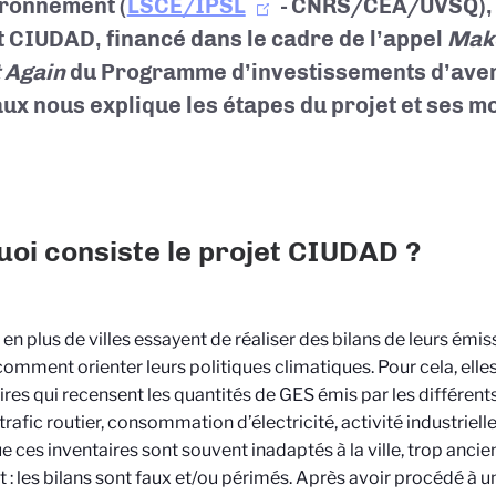
ironnement (
LSCE/IPSL
- CNRS/CEA/UVSQ), o
t CIUDAD, financé dans le cadre de l’appel
Make
 Again
du Programme d’investissements d’ave
ux nous explique les étapes du projet et ses mo
uoi consiste le projet CIUDAD ?
 en plus de villes essayent de réaliser des bilans de leurs ém
comment orienter leurs politiques climatiques. Pour cela, elle
ires qui recensent les quantités de GES émis par les différents
 (trafic routier, consommation d’électricité, activité industriell
ue ces inventaires sont souvent inadaptés à la ville, trop ancie
t : les bilans sont faux et/ou périmés. Après avoir procédé à u