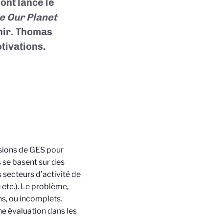
nt lancé le
 Our Planet
nir. Thomas
tivations.
issions de GES pour
s se basent sur des
 secteurs d’activité de
e etc.). Le problème,
ns, ou incomplets.
ne évaluation dans les