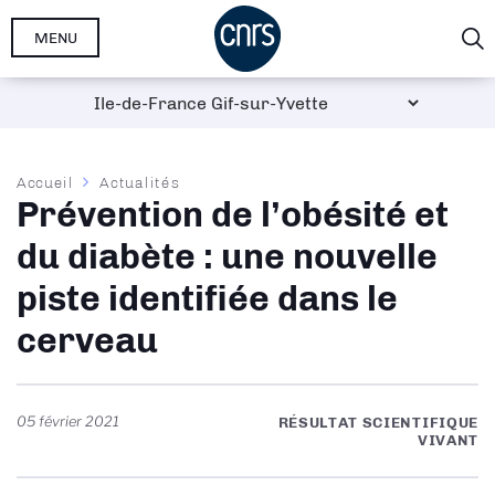
Aller
MENU
au
contenu
principal
Fil
Accueil
Actualités
Prévention de l’obésité et
d'Ariane
du diabète : une nouvelle
piste identifiée dans le
cerveau
05 février 2021
RÉSULTAT SCIENTIFIQUE
VIVANT