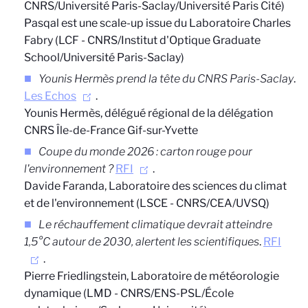
CNRS/Université Paris-Saclay/Université Paris Cité)
Pasqal est une scale-up issue du Laboratoire Charles
Fabry (LCF - CNRS/Institut d'Optique Graduate
School/Université Paris-Saclay)
Younis Hermès prend la tête du CNRS Paris-Saclay
.
Les Echos
.
Younis Hermès, délégué régional de la délégation
CNRS Île-de-France Gif-sur-Yvette
Coupe du monde 2026 : carton rouge pour
l'environnement ?
RFI
.
Davide Faranda, Laboratoire des sciences du climat
et de l'environnement (LSCE - CNRS/CEA/UVSQ)
Le réchauffement climatique devrait atteindre
1,5°C autour de 2030, alertent les scientifiques
.
RFI
.
Pierre Friedlingstein, Laboratoire de météorologie
dynamique (LMD - CNRS/ENS-PSL/École