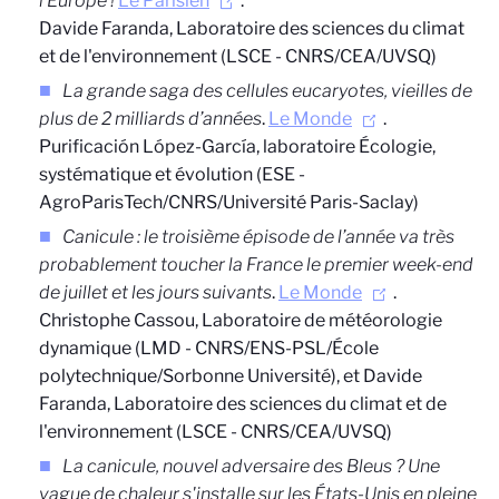
l’Europe !
Le Parisien
.
Davide Faranda, Laboratoire des sciences du climat
et de l'environnement (LSCE - CNRS/CEA/UVSQ)
La grande saga des cellules eucaryotes, vieilles de
plus de 2 milliards d’années
.
Le Monde
.
Purificación López-García, laboratoire Écologie,
systématique et évolution (ESE -
AgroParisTech/CNRS/Université Paris-Saclay)
Canicule : le troisième épisode de l’année va très
probablement toucher la France le premier week-end
de juillet et les jours suivants
.
Le Monde
.
Christophe Cassou,
Laboratoire de météorologie
dynamique (LMD - CNRS/ENS-PSL/École
polytechnique/Sorbonne Université), et Davide
Faranda, Laboratoire des sciences du climat et de
l'environnement (LSCE - CNRS/CEA/UVSQ)
La canicule, nouvel adversaire des Bleus ? Une
vague de chaleur s
'
installe sur les États-Unis en pleine