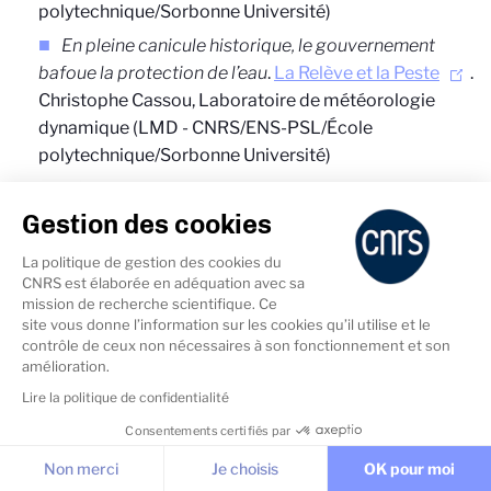
polytechnique/Sorbonne Université)
En pleine canicule historique, le gouvernement
bafoue la protection de l’eau
.
La Relève et la Peste
.
Christophe Cassou,
Laboratoire de météorologie
dynamique (LMD - CNRS/ENS-PSL/École
polytechnique/Sorbonne Université)
« Canicule », « plume » ou « dôme » de chaleur…
quels mots pour décrire les hausses de température ?
Gestion des cookies
Le Monde
.
La politique de gestion des cookies du
Christophe Cassou,
Laboratoire de météorologie
CNRS est élaborée en adéquation avec sa
dynamique (LMD - CNRS/ENS-PSL/École
mission de recherche scientifique. Ce
site vous donne l’information sur les cookies qu’il utilise et le
polytechnique/Sorbonne Université)
contrôle de ceux non nécessaires à son fonctionnement et son
Le dôme de chaleur : un phénomène classique ou
amélioration.
une évolution inquiétante du climat ?
Futura Sciences
Lire la politique de confidentialité
.
Consentements certifiés par
Marco Zanchi, Laboratoire des sciences du climat et
Cookies & Services
de l'environnement (LSCE - CNRS/CEA/UVSQ)
Non merci
Je choisis
OK pour moi