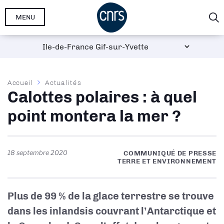
Aller
MENU
au
contenu
principal
Fil
Accueil
Actualités
Calottes polaires : à quel
d'Ariane
point montera la mer ?
18 septembre 2020
COMMUNIQUÉ DE PRESSE
TERRE ET ENVIRONNEMENT
Plus de 99 % de la glace terrestre se trouve
dans les inlandsis couvrant l’Antarctique et