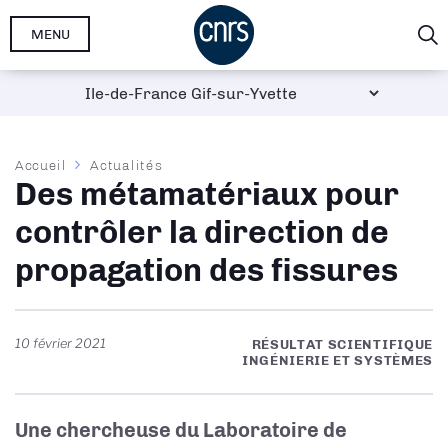
Aller
MENU
au
contenu
principal
Fil
Accueil
Actualités
Des métamatériaux pour
d'Ariane
contrôler la direction de
propagation des fissures
10 février 2021
RÉSULTAT SCIENTIFIQUE
INGÉNIERIE ET SYSTÈMES
Une chercheuse du Laboratoire de