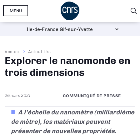
Aller
MENU
au
contenu
principal
Fil
Accueil
Actualités
Explorer le nanomonde en
d'Ariane
trois dimensions
26 mars 2021
COMMUNIQUÉ DE PRESSE
A l’échelle du nanomètre (milliardième
de mètre), les matériaux peuvent
présenter de nouvelles propriétés.