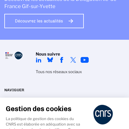
France Gif-sur-Yvette
Découvrez les actualités
Nous suivre
Tous nos réseaux sociaux
NAVIGUER
La délégation
Actualités
Gestion des cookies
Recherche
Agenda
Innovation
Intranet
La politique de gestion des cookies du
CNRS est élaborée en adéquation avec sa
Talents