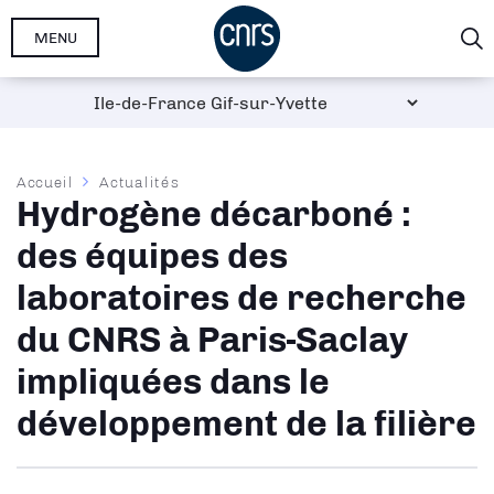
Aller
MENU
au
contenu
principal
Fil
Accueil
Actualités
Hydrogène décarboné :
d'Ariane
des équipes des
laboratoires de recherche
du CNRS à Paris-Saclay
impliquées dans le
développement de la filière