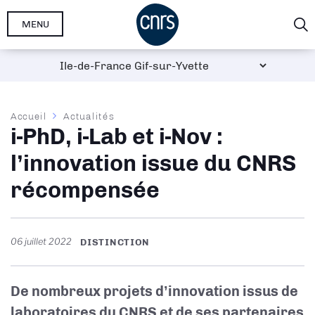
Aller
MENU
au
contenu
principal
Fil
Accueil
Actualités
i-PhD, i-Lab et i-Nov :
d'Ariane
l’innovation issue du CNRS
récompensée
06 juillet 2022
DISTINCTION
De nombreux projets d’innovation issus de
laboratoires du CNRS et de ses partenaires