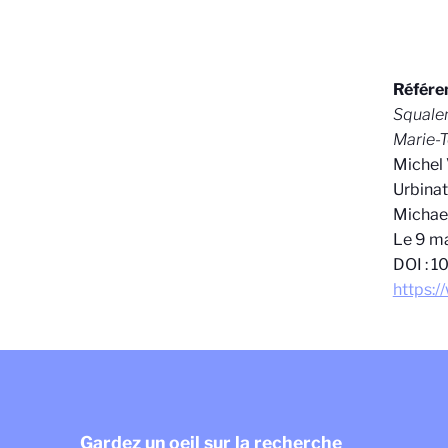
Référen
Squalen
Marie-T
Michel 
Urbinat
Michae
Le 9 m
DOI : 
https:
Gardez un oeil sur la recherche