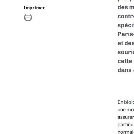
des m
Imprimer
contr
spéci
Paris
et de
souri
cette
dans
En biol
une mol
assurer
particu
normale