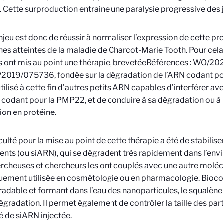
. Cette surproduction entraine une paralysie progressive des
enjeu est donc de réussir à normaliser l’expression de cette pr
es atteintes de la maladie de Charcot-Marie Tooth. Pour cela,
s ont mis au point une thérapie, brevetée
Références : WO/20
P2019/075736
, fondée sur la dégradation de l’ARN codant p
 utilisé à cette fin d’autres petits ARN capables d’interférer a
ui codant pour la PMP22, et de conduire à sa dégradation ou à 
ion en protéine.
iculté pour la mise au point de cette thérapie a été de stabilise
rents (ou siARN), qui se dégradent très rapidement dans l’en
rcheuses et chercheurs les ont couplés avec une autre molécu
uement utilisée en cosmétologie ou en pharmacologie. Bioc
adable et formant dans l’eau des nanoparticules, le squalène
égradation. Il permet également de contrôler la taille des part
é de siARN injectée.