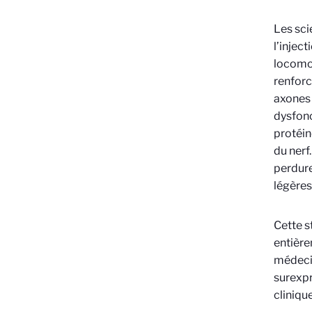
Les sci
l’injec
locomot
renforc
axones 
dysfonc
protéin
du nerf.
perdure
légères
Cette s
entière
médecin
surexpr
clinique