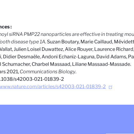
ces :
oyl siRNA PMP22 nanoparticles are effective in treating mo
ooth disease type 1A
. Suzan Boutary, Marie Caillaud, Mévidet
Vallat, Julien Loisel Duwattez, Alice Rouyer, Laurence Richard,
i, Didier Desmaële, Andoni Echaniz-Laguna, David Adams, Pa
l Schumacher, Charbel Massaad, Liliane Massaad-Massade.
ars 2021,
Communications Biology
.
10.1038/s42003-021-01839-2
//www.nature.com/articles/s42003-021-01839-2