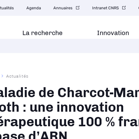
gation
tualités
Agenda
Annuaires
Intranet CNRS
ondaire
La recherche
Innovation
Actualités
ane
ladie de Charcot-Mar
oth : une innovation
érapeutique 100 % fr
base d’ARN