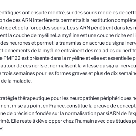
entifiques ont ensuite montré, sur des souris modèles de cett
tion de ces ARN interférents permettait la restitution complète 
rice et de la force des souris. Les siARN pénètrent dans les n
ent la couche de myéline
La myéline est une couche riche en li
des neurones et permet la transmission accrue du signal ner
tionnements de la myéline entrainent des maladies du nerf tr
e PMP22 est présente dans la myéline et elle est essentielle 
autour de ces nerfs et normalisent la vitesse du signal nerveu
 trois semaines pour les formes graves et plus de dix semain
 de la maladie.
tratégie thérapeutique pour les neuropathies périphériques hé
ment mise au point en France, constitue la preuve de concept
e de précision fondée sur la normalisation par siARN de l'e
imé. Elle reste à développer chez l’humain avec des études pr
s.