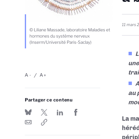
11 mars 
© Liliane Massade, laboratoire Maladies et
hormones du système nerveux
(Inserm/Université Paris-Saclay)
L
une
tra
A
A
-
+
A
au 
Partager ce contenu
mod
La ma
héréd
périp