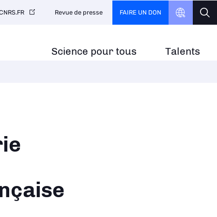
FAIRE UN DON
CNRS.FR
Revue de presse
Science pour tous
Talents
ie
ançaise