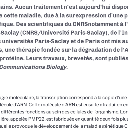
ains. Aucun traitement n’est aujourd’hui dispon
e cette maladie, due à la surexpression d’une 
fique. Des scientifiques du CNRS
notamment à l’
-Saclay (CNRS/Université Paris-Saclay)
, de l’
s universités Paris-Saclay et de Paris ont mis au
s, une thérapie fondée sur la dégradation de l
 protéine. Leurs travaux, brevetés, sont publié
Communications Biology
.
ogie moléculaire, la transcription correspond à la copie d'un
écule d'ARN. Cette molécule d’ARN est ensuite « traduite » en
 différentes fonctions au sein des cellules de l’organisme. Lo
lière, appelée PMP22, est fabriquée en quantité deux fois plu
, elle provoque le développement de la maladie génétique 