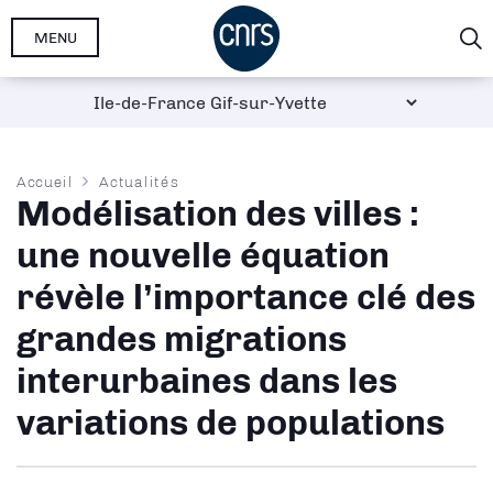
Aller
MENU
au
contenu
principal
Fil
Accueil
Actualités
Modélisation des villes :
d'Ariane
une nouvelle équation
révèle l’importance clé des
grandes migrations
interurbaines dans les
variations de populations