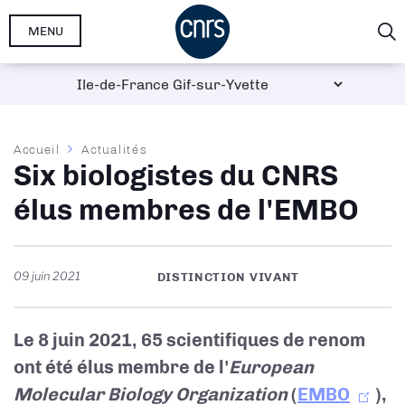
Aller
MENU
au
contenu
principal
Fil
Accueil
Actualités
Six biologistes du CNRS
d'Ariane
élus membres de l'EMBO
09 juin 2021
DISTINCTION VIVANT
Le 8 juin 2021, 65 scientifiques de renom
ont été élus membre de l'
European
Molecular Biology Organization
(
EMBO
),