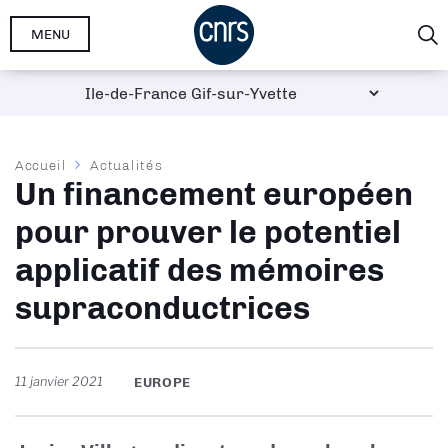
Aller
MENU
au
contenu
principal
Fil
Accueil
Actualités
Un financement européen
d'Ariane
pour prouver le potentiel
applicatif des mémoires
supraconductrices
11 janvier 2021
EUROPE