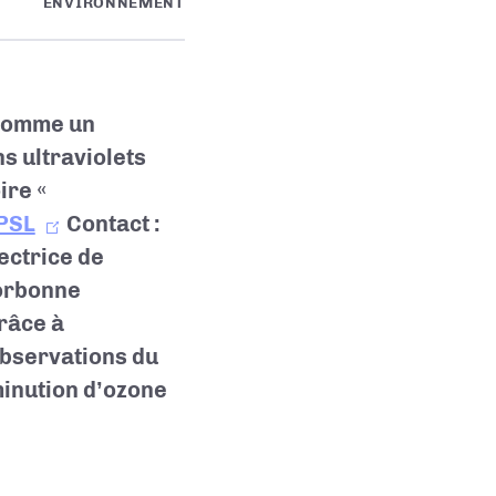
ENVIRONNEMENT
 comme un
ns ultraviolets
ire «
PSL
Contact :
ectrice de
orbonne
grâce à
 observations du
inution d’ozone