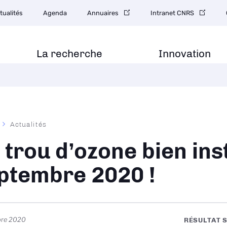
gation
tualités
Agenda
Annuaires
Intranet CNRS
ondaire
La recherche
Innovation
Actualités
ane
 trou d’ozone bien ins
ptembre 2020 !
bre 2020
RÉSULTAT S