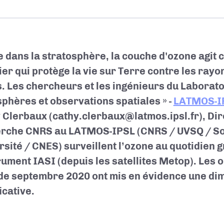
e dans la stratosphère, la couche d'ozone agit
ier qui protège la vie sur Terre contre les rayo
s. Les chercheurs et les ingénieurs du Laborato
phères et observations spatiales » -
LATMOS-I
 Clerbaux (cathy.clerbaux@latmos.ipsl.fr), Dir
erche CNRS au LATMOS-IPSL
(CNRS / UVSQ / S
rsité / CNES) surveillent l’ozone au quotidien 
trument IASI (depuis les satellites Metop). Les
de septembre 2020 ont mis en évidence une dim
icative.