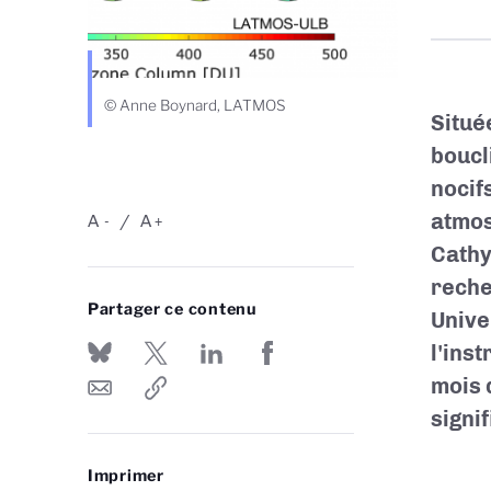
© Anne Boynard, LATMOS
Situé
boucl
nocif
atmos
A
A
-
+
Cathy
rech
Partager ce contenu
Unive
l'ins
mois 
signif
Imprimer