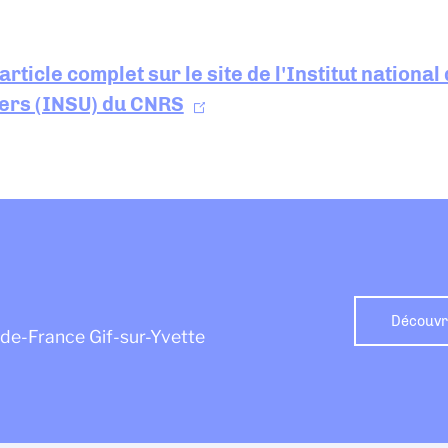
'article complet sur le site de l'Institut nationa
vers (INSU) du CNRS
Découvre
e-de-France Gif-sur-Yvette