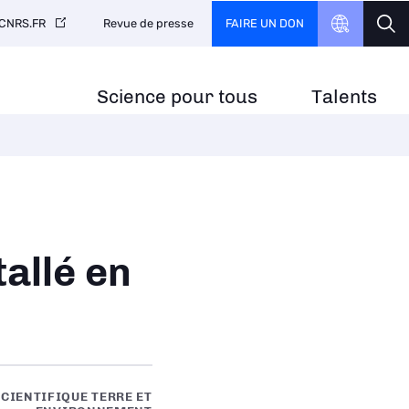
FAIRE UN DON
CNRS.FR
Revue de presse
Science pour tous
Talents
tallé en
CIENTIFIQUE TERRE ET