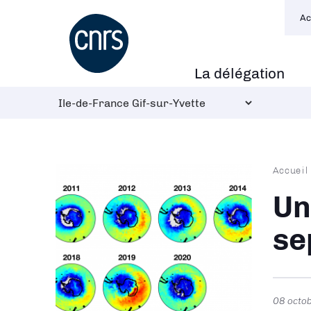
Navi
Aller
Ac
sec
au
contenu
principal
La délégation
Navigation
principale
Fil
Accueil
d'Ari
Un
se
08 octo