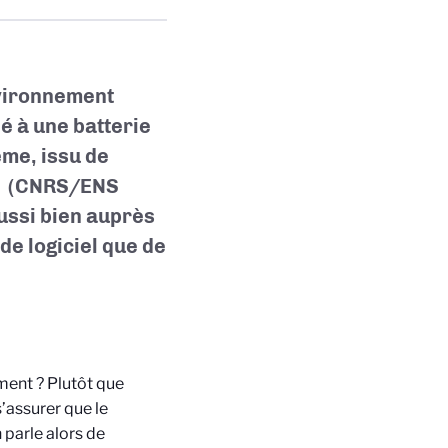
nvironnement
 à une batterie
ème, issu de
(CNRS/ENS
ussi bien auprès
e logiciel que de
ent ? Plutôt que
s’assurer que le
parle alors de