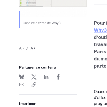
Pour 
Capture d'écran de Why3
Why3
d’out
trava
A
A
-
+
Paris
du mo
parte
Partager ce contenu
Quand s
d’effec
program
Imprimer