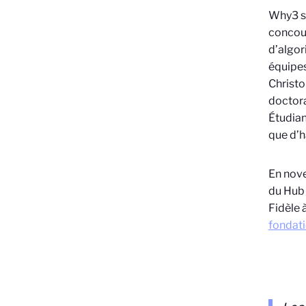
Why3 s’
concour
d’algor
équipes
Christo
doctora
Étudian
que d’h
En nov
du Hub 
Fidèle à
fondat