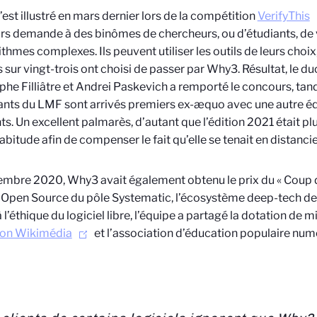
est illustré en mars dernier lors de la compétition
VerifyThis
s demande à des binômes de chercheurs, ou d’étudiants, de vé
ithmes complexes. Ils peuvent utiliser les outils de leurs choix
 sur vingt-trois ont choisi de passer par Why3. Résultat, le du
phe Filliâtre et Andrei Paskevich a remporté le concours, tan
nts du LMF sont arrivés premiers ex-æquo avec une autre éq
ts. Un excellent palmarès, d’autant que l’édition 2021 était plu
abitude afin de compenser le fait qu’elle se tenait en distancie
embre 2020, Why3 avait également obtenu le prix du « Coup
Open Source du pôle Systematic, l’écosystème deep-tech de l
 l’éthique du logiciel libre, l’équipe a partagé la dotation de m
ion Wikimédia
et l’association d’éducation populaire nu