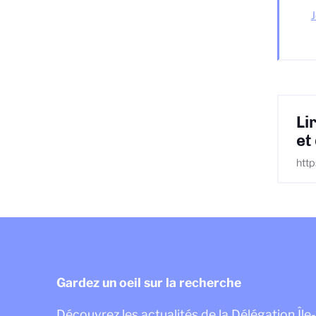
J
Li
et
http
Gardez un oeil sur la recherche
Découvrez les actualités de la Délégation Îl