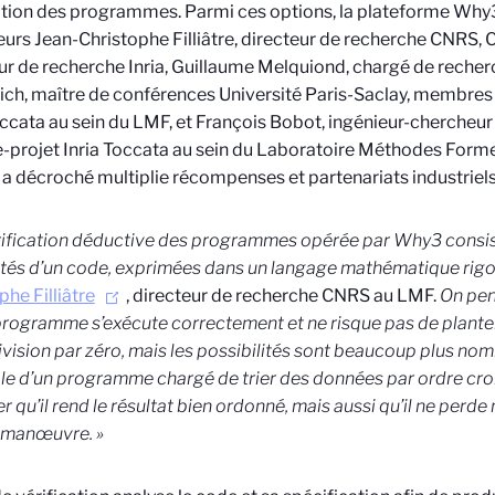
ation des programmes. Parmi ces options, la plateforme
Why
eurs
Jean-Christophe Filliâtre, directeur de recherche CNRS,
ur de recherche Inria, Guillaume Melquiond, chargé de recherc
ch, maître de conférences Université Paris-Saclay, membres 
occata au sein du LMF, et François Bobot, ingénieur-chercheu
e-projet Inria Toccata au sein du Laboratoire Méthodes Form
t a décroché multiplie récompenses et partenariats industriels
rification déductive des programmes opérée par Why3 consiste
tés d’un code, exprimées dans un langage mathématique rig
phe Filliâtre
, directeur de recherche CNRS au LMF.
On pen
programme s’exécute correctement et ne risque pas de plante
ivision par zéro, mais les possibilités sont beaucoup plus no
le d’un programme chargé de trier des données par ordre croi
r qu’il rend le résultat bien ordonné, mais aussi qu’il ne perde 
 manœuvre. »