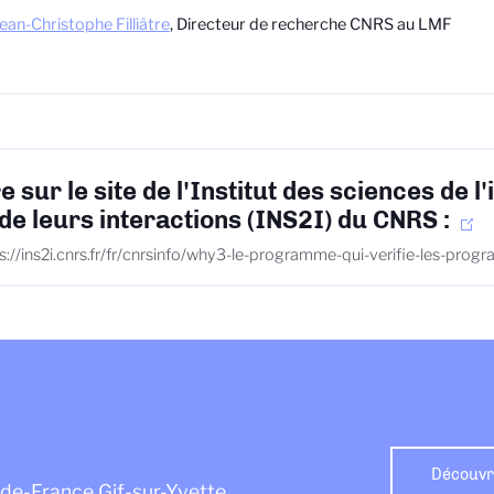
ean-Christophe Filliâtre
,
Directeur de recherche CNRS au LMF
re sur le site de l'Institut des sciences de l
 de leurs interactions (INS2I) du CNRS :
s://ins2i.cnrs.fr/fr/cnrsinfo/why3-le-programme-qui-verifie-les-pro
Découvre
e-de-France Gif-sur-Yvette