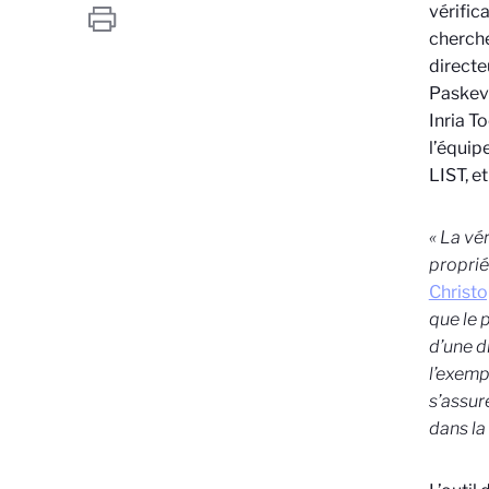
vérific
cherch
directe
Paskevi
Inria T
l’équip
LIST, e
« La vé
proprié
Christo
que le 
d’une d
l’exemp
s’assure
dans la