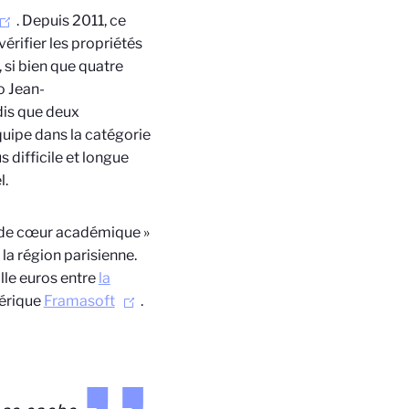
. Depuis 2011, ce
rifier les propriétés
, si bien que quatre
o Jean-
dis que deux
uipe dans la catégorie
s difficile et longue
l.
 de cœur académique »
a région parisienne.
ille euros entre
la
mérique
Framasoft
.