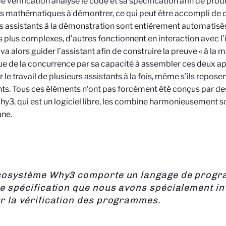
 de vérification analyse le code et sa spécification afin de prod
 mathématiques à démontrer, ce qui peut être accompli de 
s assistants à la démonstration sont entièrement automatisés
 plus complexes, d’autres fonctionnent en interaction avec l’
 va alors guider l’assistant afin de construire la preuve « à la 
ue de la concurrence par sa capacité à assembler ces deux ap
 le travail de plusieurs assistants à la fois, même s’ils repos
nts. Tous ces éléments n’ont pas forcément été conçus par d
y3, qui est un logiciel libre, les combine harmonieusement s
ne.
cosystème Why3 comporte un langage de prog
de spécification que nous avons spécialement in
r la vérification des programmes.