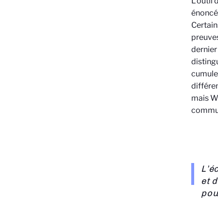
L’outil
énoncés
Certain
preuves
dernier
disting
cumuler
différe
mais Wh
commu
L’é
et 
pou