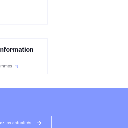
'information
grammes
z les actualités