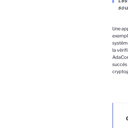
Les
sous
Une app
exempl
système
la véri
AdaCore
succès 
cryptog