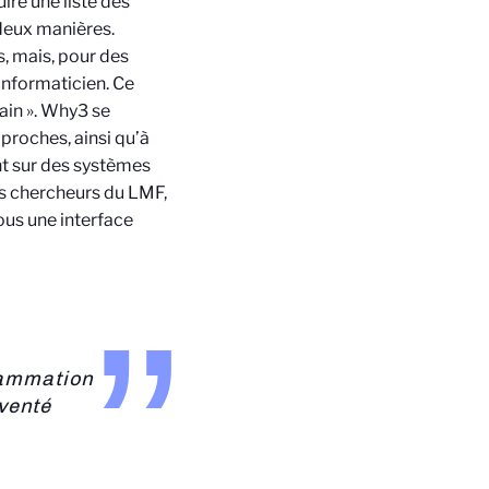
uire une liste des
deux manières.
, mais, pour des
informaticien. Ce
main ». Why3 se
proches, ainsi qu’à
ent sur des systèmes
es chercheurs du LMF,
ous une interface
rammation
venté