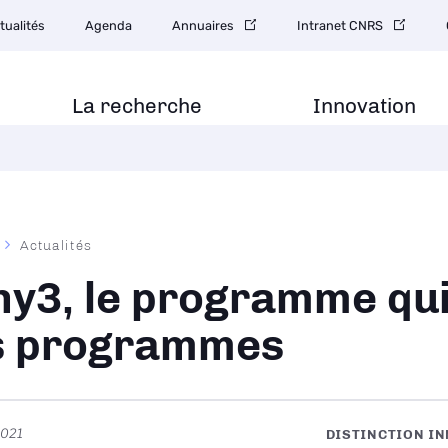
gation
tualités
Agenda
Annuaires
Intranet CNRS
ondaire
La recherche
Innovation
Actualités
ane
y3, le programme qui 
s programmes
2021
DISTINCTION I