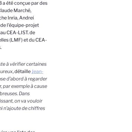
3
a été conçue par des
 Claude Marché,
he Inria, Andrei
de l'équipe-projet
r au CEA-LIST.
de
elles (LMF) et du CEA-
.
 à vérifier certaines
oureux
, détaille
Jean-
se d’abord à regarder
r, par exemple à cause
mbreuses. Dans
ssant, on va vouloir
ni n’ajoute de chiffres