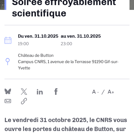
Soirée effroyablement
d'Ariane
scientifique
Du
ven. 31.10.2025
au
ven. 31.10.2025
19:00
23:00
Château de Button
Campus CNRS, 1 avenue de la Terrasse 91190 Gif-sur-
Yvette
A
A
-
+
Le vendredi 31 octobre 2025, le CNRS vous
ouvre les portes du château de Button, sur