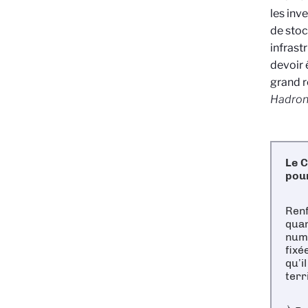
les inv
de stoc
infrast
devoir 
grand 
Hadron 
Le C
pour
Renf
quan
numé
fixé
qu’i
terr