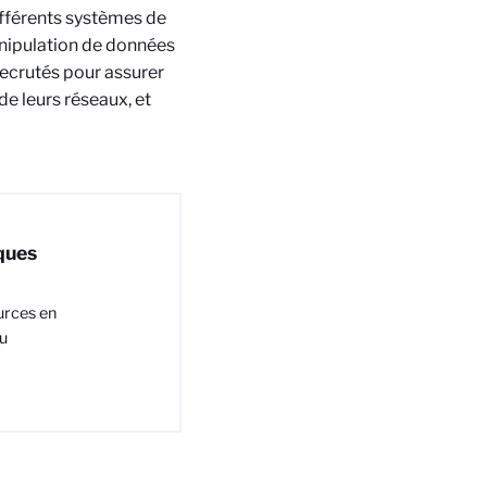
ifférents systèmes de
nipulation de données
recrutés pour assurer
e leurs réseaux, et
ques
urces en
au