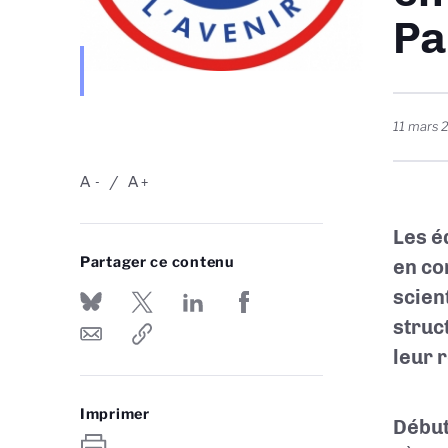
Pa
11 mars 
A
A
-
+
Les é
Partager ce contenu
en co
scien
struc
leur 
Imprimer
Début