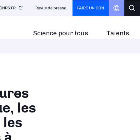
FAIRE UN DON
CNRS.FR
Revue de presse
Science pour tous
Talents
tures
e, les
 les
 à