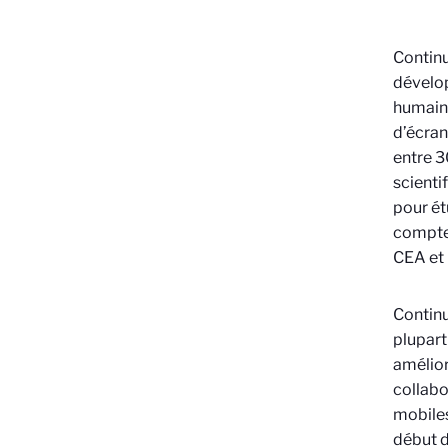
Continu
dévelop
humaine
d’écran
entre 3
scienti
pour ét
compte 
CEA et 
Continu
plupart
amélior
collabo
mobiles
début d