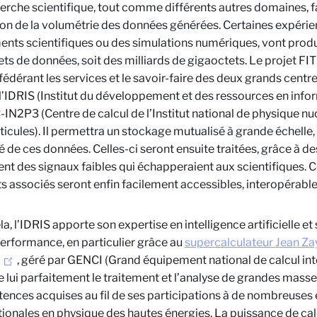
erche scientifique, tout comme différents autres domaines, fa
on de la volumétrie des données générées. Certaines expérien
ents scientifiques ou des simulations numériques, vont produ
ts de données, soit des milliards de gigaoctets. Le projet FI
 fédérant les services et le savoir-faire des deux grands cent
l’IDRIS (Institut du développement et des ressources en infor
C-IN2P3 (Centre de calcul de l’Institut national de physique nu
ticules). Il permettra un stockage mutualisé à grande échelle,
é de ces données. Celles-ci seront ensuite traitées, grâce à d
ient des signaux faibles qui échapperaient aux scientifiques. 
ts associés seront enfin facilement accessibles, interopérables
la, l’IDRIS apporte son expertise en intelligence artificielle et
erformance, en particulier grâce au
supercalculateur Jean Zay
, géré par GENCI (Grand équipement national de calcul in
e lui parfaitement le traitement et l’analyse de grandes mass
nces acquises au fil de ses participations à de nombreuses
tionales en physique des hautes énergies. La puissance de cal