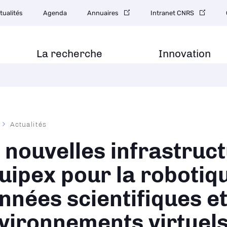
gation
tualités
Agenda
Annuaires
Intranet CNRS
ondaire
La recherche
Innovation
Actualités
ane
 nouvelles infrastruc
uipex pour la robotiqu
nnées scientifiques et
vironnements virtuels