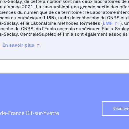
ris-Saclay, de cette ambition sont nés deux laboratoires de
t d’année 2021. Ils rassemblent une grande partie des effe
ciences du numérique de ce territoire : le Laboratoire interd
nces du numérique (
LISN
), unité de recherche du CNRS et d
s-Saclay, et le Laboratoire méthodes formelles (
LMF
), u
erche du CNRS, de l’École normale supérieure Paris-Saclay e
s-Saclay. CentraleSupélec et Inria sont également associés 
En savoir plus
Découvre
e-de-France Gif-sur-Yvette