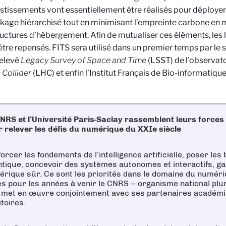
estissements vont essentiellement être réalisés pour déploye
kage hiérarchisé tout en minimisant l’empreinte carbone en 
ructures d’hébergement. Afin de mutualiser ces éléments, les lo
être repensés. FITS sera utilisé dans un premier temps par le s
relevé
Legacy Survey of Space and Time
(LSST) de l'observato
Collider
(LHC) et enfin l’Institut Français de Bio-informatique
NRS et l’Université Paris-Saclay rassemblent leurs force
 relever les défis du numérique du XXIe siècle
orcer les fondements de l’intelligence artificielle, poser les
tique, concevoir des systèmes autonomes et interactifs, g
rique sûr. Ce sont les priorités dans le domaine du numéri
es pour les années à venir le CNRS – organisme national pluri
l met en œuvre conjointement avec ses partenaires académi
itoires.