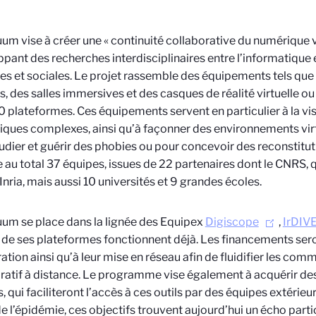
um vise à créer une « continuité collaborative du numérique v
pant des recherches interdisciplinaires entre l’informatique 
s et sociales. Le projet rassemble des équipements tels q
s, des salles immersives et des casques de réalité virtuelle o
0 plateformes. Ces équipements servent en particulier à la vi
fiques complexes, ainsi qu’à façonner des environnements vir
udier et guérir des phobies ou pour concevoir des reconstitut
au total 37 équipes, issues de 22 partenaires dont le CNRS, qui
Inria, mais aussi 10 universités et 9 grandes écoles.
um se place dans la lignée des Equipex
Digiscope
,
IrDIV
 de ses plateformes fonctionnent déjà. Les financements sero
ation ainsi qu’à leur mise en réseau afin de fluidifier les comm
ratif à distance. Le programme vise également à acquérir d
, qui faciliteront l’accès à ces outils par des équipes extérieur
e l’épidémie, ces objectifs trouvent aujourd’hui un écho part