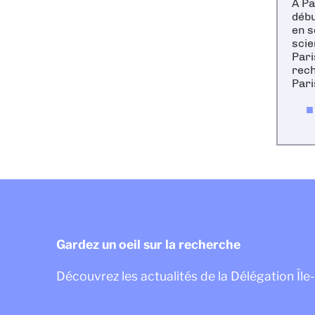
À Pa
débu
en s
scie
Pari
rech
Pari
Gardez un oeil sur la recherche
Découvrez les actualités de la Délégation Îl