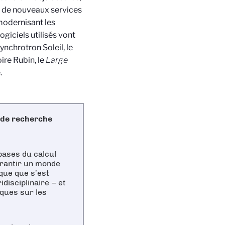
r de nouveaux services
modernisant les
giciels utilisés vont
ynchrotron Soleil, le
ire Rubin, le
Large
.
s de recherche
 bases du calcul
arantir un monde
que que s’est
disciplinaire – et
ques sur les