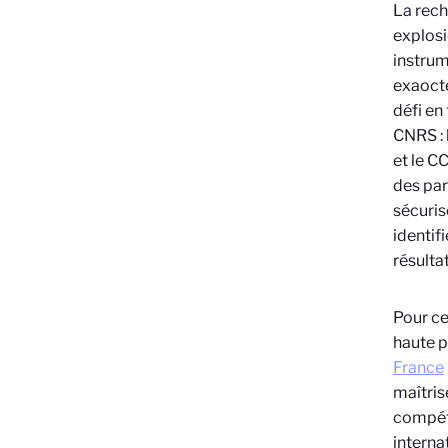
La rech
explosi
instrum
exaocte
défi en
CNRS : 
et le C
des par
sécuris
identif
résulta
Pour ce
haute p
France
maîtris
compéte
interna