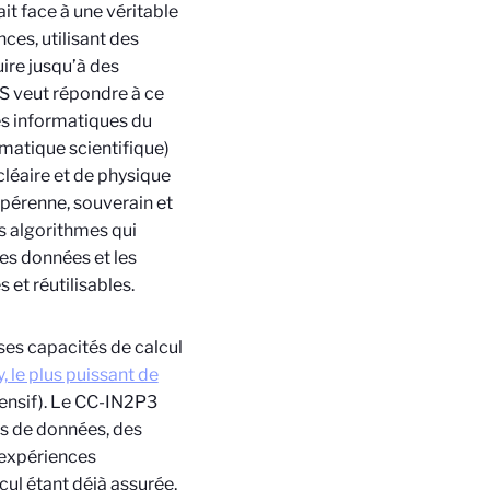
it face à une véritable
ces, utilisant des
ire jusqu’à des
TS veut répondre à ce
res informatiques du
matique scientifique)
cléaire et de physique
 pérenne, souverain et
es algorithmes qui
Ces données et les
 et réutilisables.
 ses capacités de calcul
, le plus puissant de
tensif). Le CC-IN2P3
es de données, des
 expériences
cul étant déjà assurée,