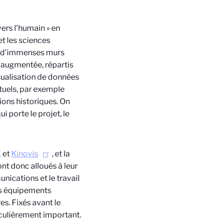
ers l’humain » en
et les sciences
ue d’immenses murs
u augmentée, répartis
sualisation de données
tuels, par exemple
ions historiques. On
 porte le projet, le
E
et
Kinovis
, et la
nt donc alloués à leur
unications et le travail
es équipements
es. Fixés avant le
iculièrement important.