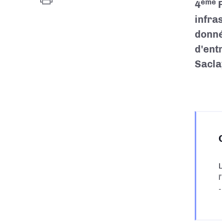
ème
4
P
infra
donné
d'ent
Sacla
L
l