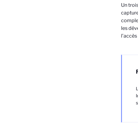
Un troi
capture
complex
les dév
l’accès
L
I
s