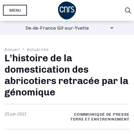
Aller
MENU
au
contenu
principal
Fil
Accueil
Actualités
L’histoire de la
d'Ariane
domestication des
abricotiers retracée par la
génomique
25 juin 2021
COMMUNIQUÉ DE PRESSE
TERRE ET ENVIRONNEMENT